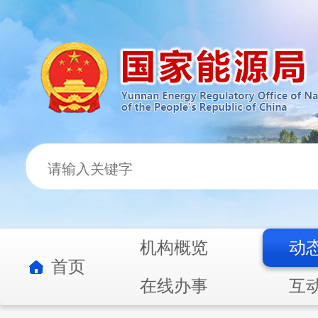
机构概览
动
首页
在线办事
互