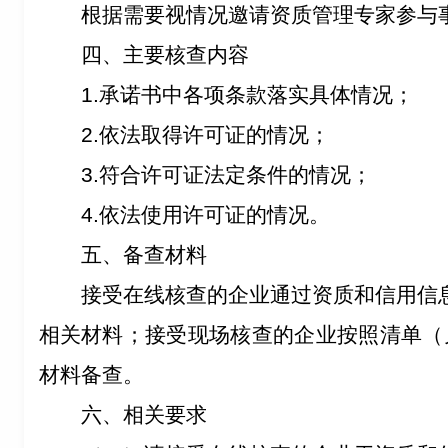
根据需要视情况邀请资质管理专家参与
四、
主要
核查内容
1.
承诺书中各项条款落实具体情况；
2.
依法取得许可证的情况；
3.
符合许可证法定条件的情况；
4.
依法使用许可证的情况
。
五、备查材料
接受在线核查的企业通过资质和信用信
相关材料；接受现场核查的企业按照清单（
材料备查。
六、
相关要求