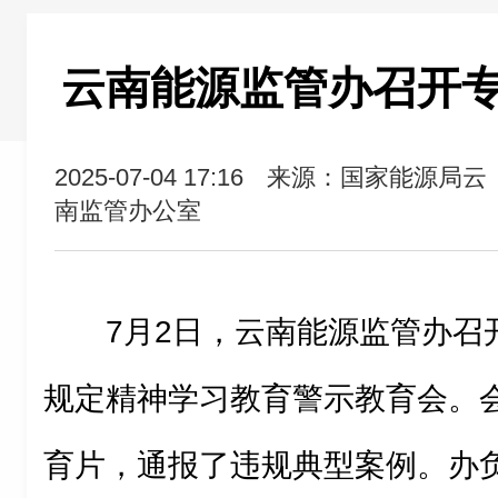
云南能源监管办召开
2025-07-04 17:16
来源：国家能源局云
南监管办公室
7月2日，云南能源监管办召
规定精神学习教育警示教育会。
育片，通报了违规典型案例。办