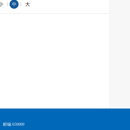
|
|
小
中
大
邮编:650000