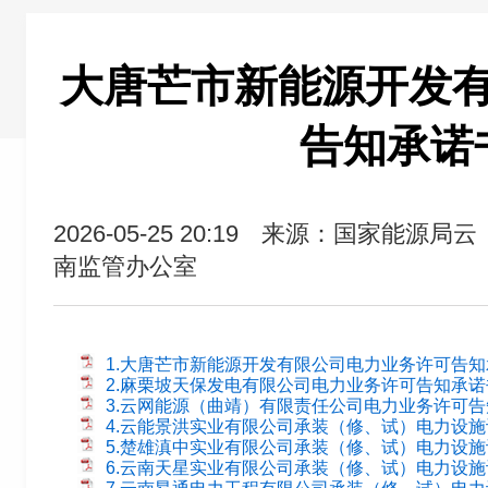
大唐芒市新能源开发
告知承诺
2026-05-25 20:19
来源：国家能源局云
南监管办公室
1.大唐芒市新能源开发有限公司电力业务许可告知承
2.麻栗坡天保发电有限公司电力业务许可告知承诺书.
3.云网能源（曲靖）有限责任公司电力业务许可告知
4.云能景洪实业有限公司承装（修、试）电力设施许
5.楚雄滇中实业有限公司承装（修、试）电力设施
6.云南天星实业有限公司承装（修、试）电力设施许