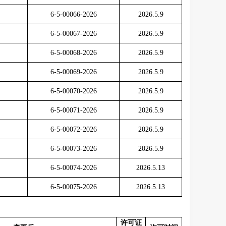
6-5-00066-2026
2026.5.9
6-5-00067-2026
2026.5.9
6-5-00068-2026
2026.5.9
6-5-00069-2026
2026.5.9
6-5-00070-2026
2026.5.9
6-5-00071-2026
2026.5.9
6-5-00072-2026
2026.5.9
6-5-00073-2026
2026.5.9
6-5-00074-2026
2026.5.13
6-5-00075-2026
2026.5.13
许可证