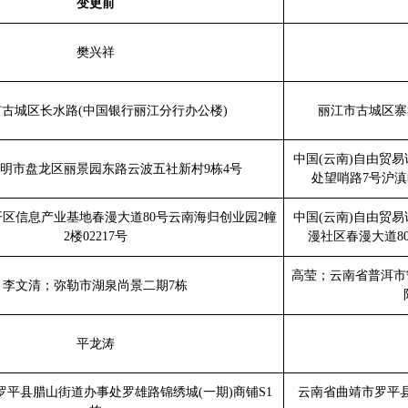
变更前
樊兴祥
市古城区长水路
(
中国银行丽江分行办公楼
)
丽江市古城区寨
中国
(
云南
)
自由贸易
明市盘龙区丽景园东路云波五社新村
9
栋
4
号
处望哨路
7
号沪滇
开区信息产业基地春漫大道
80
号云南海归创业园
2
幢
中国
(
云南
)
自由贸易
2
楼
02217
号
漫社区春漫大道
8
高莹；云南省普洱市
李文清；弥勒市湖泉尚景二期
7
栋
平龙涛
罗平县腊山街道办事处罗雄路锦绣城
(
一期
)
商铺
S1
云南省曲靖市罗平