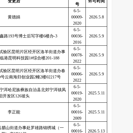
变更后
许可时间
号
6-5-
黄德娟
00009-
2026.5.8
2020
6-5-
鑫路
193
号博士后写字楼
6
楼办
-3
00036-
2026.5.9
2016
6-5-
试验区昆明片区经开区洛羊街道办事
00078-
2026.5.9
临港昆明科技园
1#
综合楼
201-188
2022
6-5-
试验区昆明片区经开区洛羊街道办春
00006-
2026.5.9
0
号云南海归创业园
2
幢
2
楼
02217
号
2022
6-5-
宁洱哈尼族彝族自治县北郊宁洱镇凤
00019-
2025.5.11
阳开发区
126
坡头
2020
6-5-
李正能
00016-
2025.5.11
2009
6-5-
县腊山街道办事处罗雄路锦绣城（一
00016-
2026.5.13