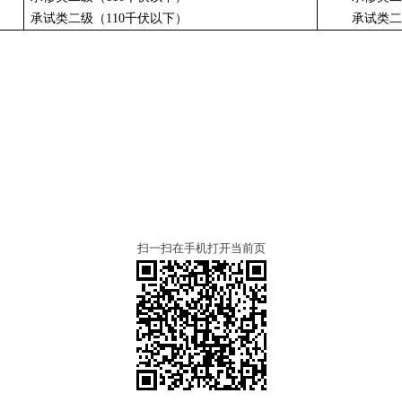
承试类二级（
110
千伏以下）
承试类二
扫一扫在手机打开当前页