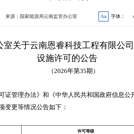
来源：国家能源局云南监管办公室
字体：
Aa
公室关于云南恩睿科技工程有限公司
设施许可的公告
（
2026
年第
3
5
期）
可证管理办法》和《中华人民共和国政府信息公
项变更等情况公告如下：
许可等级