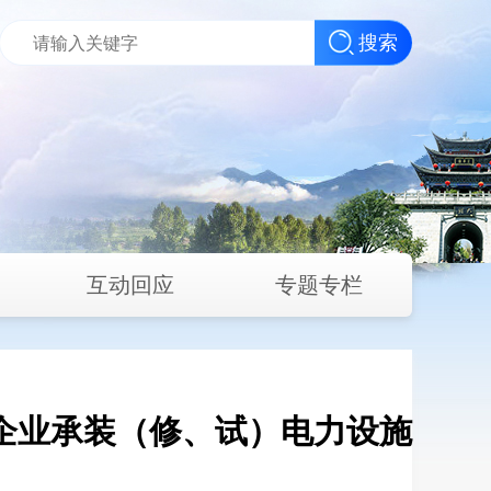
搜索
互动回应
专题专栏
企业承装（修、试）电力设施