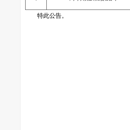
特此公告。