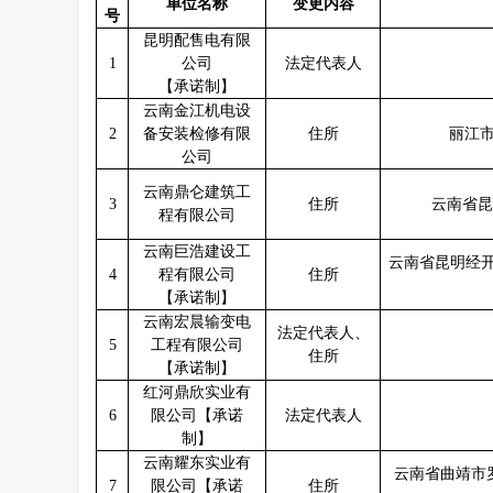
单位名称
变更内容
号
昆明配售电有限
1
公司
法定代表人
【承诺制】
云南金江机电设
2
备安装检修有限
住所
丽江
公司
云南鼎仑建筑工
3
住所
云南省昆
程有限公司
云南巨浩建设工
云南省昆明经
4
程有限公司
住所
【承诺制】
云南宏晨输变电
法定代表人、
5
工程有限公司
住所
【承诺制】
红河鼎欣实业有
6
限公司【承诺
法定代表人
制】
云南耀东实业有
云南省曲靖市
7
限公司【承诺
住所