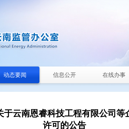
动态要闻
信息公开
在线办事
关于云南恩睿科技工程有限公司等
许可的公告