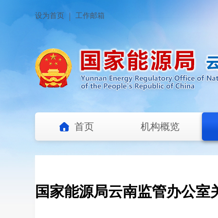
设为首页
工作邮箱
首页
机构概览
国家能源局云南监管办公室