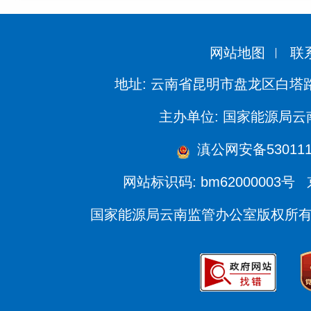
网站地图
联
地址: 云南省昆明市盘龙区白塔路
主办单位: 国家能源局
滇公网安备5301110
网站标识码: bm62000003号
国家能源局云南监管办公室版权所