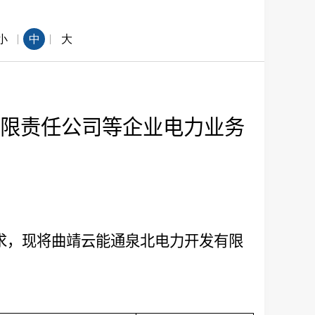
|
|
小
中
大
限责任公司
等企业
电力业务
求，现将
曲靖云能通泉北电力开发有限