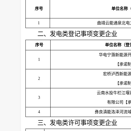
序号
单位名称
1
曲靖云能通泉北电
二、发电类登记事项变更企业
序号
单位名称
（登
华电宁蒗新能源
1
【承诺
宏桥泸西新能
2
【承诺
云南水投牛栏江堰
3
有限公司【
4
彝良滇能洛泽河流
三、发电类许可事项变更企业