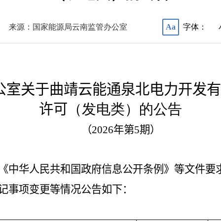
来源：国家能源局云南监管办公室
字体：
Aa
公室关于
曲靖云能通泉北电力开发有
许可
（
发电类
）
的公
告
（
202
6
年第
5
期）
《中华人民共和国政府信息公开条例》等文件要
记事项变更等情况公告如下：