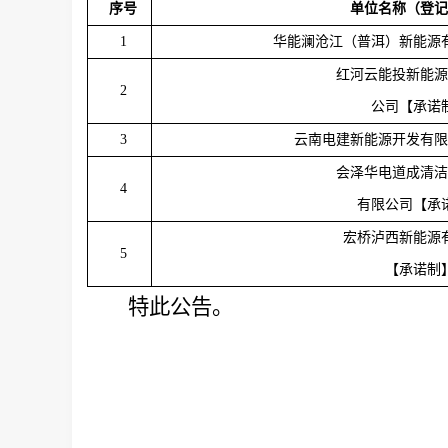
序号
单位名称
（
登记
1
华能澜沧江（普洱）新能源
红河云能投新能源
2
公司【承诺
3
云南电建新能源开发有限
会泽华电道成清洁
4
有限公司【承
宏桥泸西新能源
5
【承诺制
特此公告。